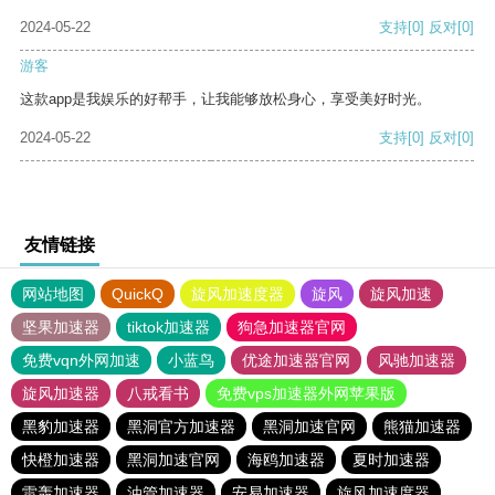
2024-05-22
支持
[0]
反对
[0]
游客
这款app是我娱乐的好帮手，让我能够放松身心，享受美好时光。
2024-05-22
支持
[0]
反对
[0]
友情链接
网站地图
QuickQ
旋风加速度器
旋风
旋风加速
坚果加速器
tiktok加速器
狗急加速器官网
免费vqn外网加速
小蓝鸟
优途加速器官网
风驰加速器
旋风加速器
八戒看书
免费vps加速器外网苹果版
黑豹加速器
黑洞官方加速器
黑洞加速官网
熊猫加速器
快橙加速器
黑洞加速官网
海鸥加速器
夏时加速器
雷轰加速器
油管加速器
安易加速器
旋风加速度器