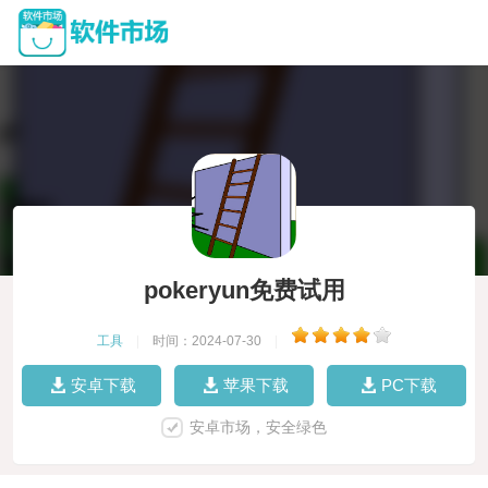
pokeryun免费试用
工具
|
时间：2024-07-30
|
安卓下载
苹果下载
PC下载
安卓市场，安全绿色