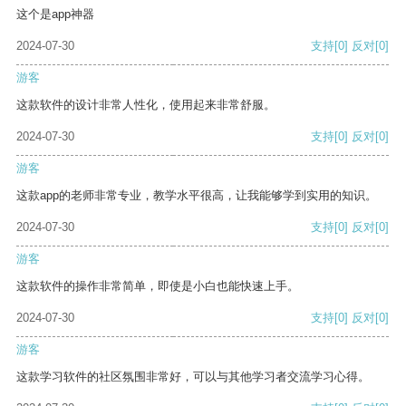
这个是app神器
2024-07-30
支持
[0]
反对
[0]
游客
这款软件的设计非常人性化，使用起来非常舒服。
2024-07-30
支持
[0]
反对
[0]
游客
这款app的老师非常专业，教学水平很高，让我能够学到实用的知识。
2024-07-30
支持
[0]
反对
[0]
游客
这款软件的操作非常简单，即使是小白也能快速上手。
2024-07-30
支持
[0]
反对
[0]
游客
这款学习软件的社区氛围非常好，可以与其他学习者交流学习心得。