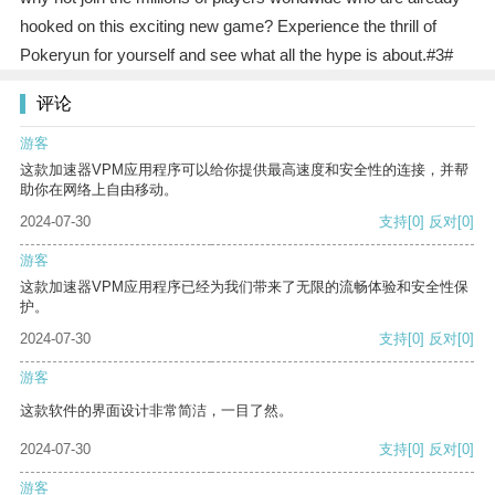
hooked on this exciting new game? Experience the thrill of
Pokeryun for yourself and see what all the hype is about.#3#
评论
游客
这款加速器VPM应用程序可以给你提供最高速度和安全性的连接，并帮
助你在网络上自由移动。
2024-07-30
支持
[0]
反对
[0]
游客
这款加速器VPM应用程序已经为我们带来了无限的流畅体验和安全性保
护。
2024-07-30
支持
[0]
反对
[0]
游客
这款软件的界面设计非常简洁，一目了然。
2024-07-30
支持
[0]
反对
[0]
游客