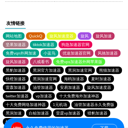
友情链接
网站地图
QuickQ
旋风加速度器
旋风
旋风加速
坚果加速器
tiktok加速器
狗急加速器官网
免费vqn外网加速
小蓝鸟
优途加速器官网
风驰加速器
旋风加速器
八戒看书
免费vps加速器外网苹果版
黑豹加速器
黑洞官方加速器
黑洞加速官网
熊猫加速器
快橙加速器
黑洞加速官网
海鸥加速器
夏时加速器
雷轰加速器
油管加速器
安易加速器
旋风加速度器
twitter加速器
vp加速器
十大免费海外加速神器
十大免费网络加速神器
1元机场
油管加速器永久免费版
黑洞加速
白鲸加速器
雷霆vp加速器
猎豹加速器
快鸭加速器
海鸥加速器
黑洞加速官网
永久免费使用的加速器
下载