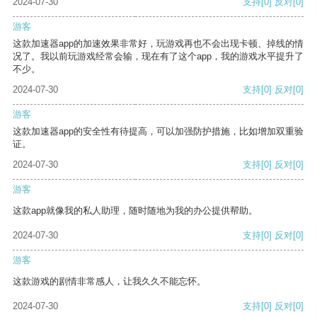
2024-07-30
支持
[0]
反对
[0]
游客
这款加速器app的加速效果非常好，玩游戏再也不会出现卡顿、掉线的情
况了。我以前玩游戏经常会输，现在有了这个app，我的游戏水平提升了
不少。
2024-07-30
支持
[0]
反对
[0]
游客
这款加速器app的安全性有待提高，可以加强防护措施，比如增加双重验
证。
2024-07-30
支持
[0]
反对
[0]
游客
这款app就像我的私人助理，随时随地为我的办公提供帮助。
2024-07-30
支持
[0]
反对
[0]
游客
这款游戏的剧情非常感人，让我久久不能忘怀。
2024-07-30
支持
[0]
反对
[0]