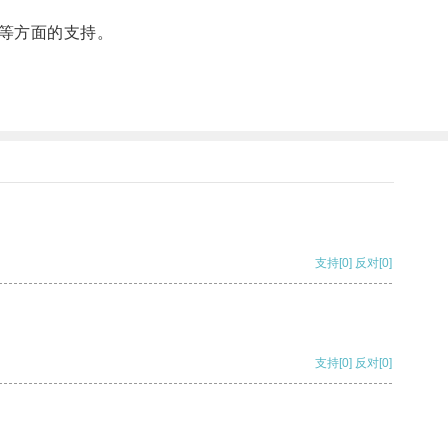
等方面的支持。
支持
[0]
反对
[0]
支持
[0]
反对
[0]