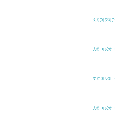
支持
[0]
反对
[0]
支持
[0]
反对
[0]
支持
[0]
反对
[0]
支持
[0]
反对
[0]