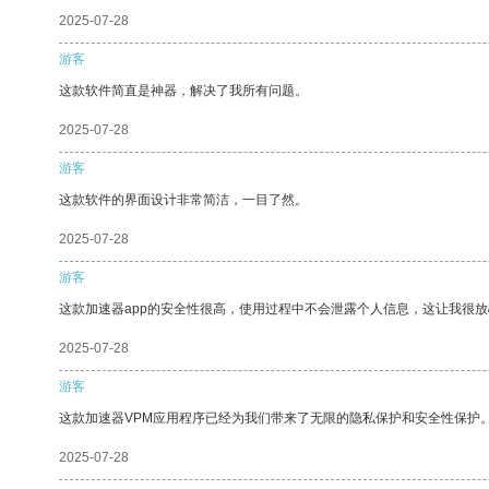
2025-07-28
游客
这款软件简直是神器，解决了我所有问题。
2025-07-28
游客
这款软件的界面设计非常简洁，一目了然。
2025-07-28
游客
这款加速器app的安全性很高，使用过程中不会泄露个人信息，这让我很
2025-07-28
游客
这款加速器VPM应用程序已经为我们带来了无限的隐私保护和安全性保护
2025-07-28