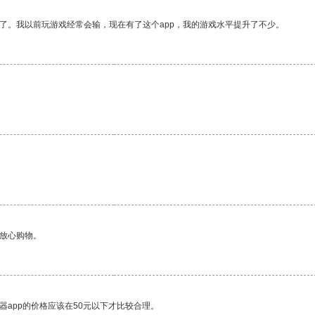
了。我以前玩游戏经常会输，现在有了这个app，我的游戏水平提升了不少。
。
够放心购物。
器app的价格应该在50元以下才比较合理。