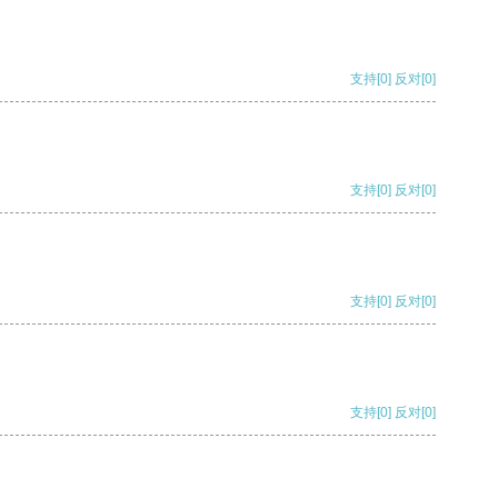
支持
[0]
反对
[0]
支持
[0]
反对
[0]
支持
[0]
反对
[0]
支持
[0]
反对
[0]