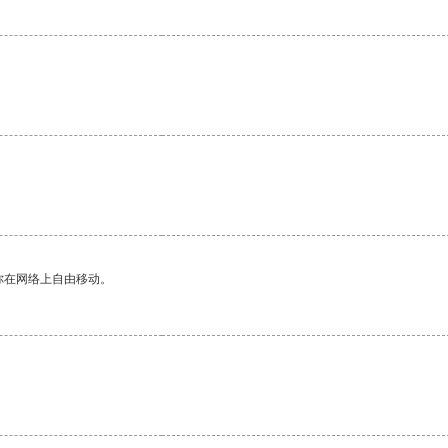
你在网络上自由移动。