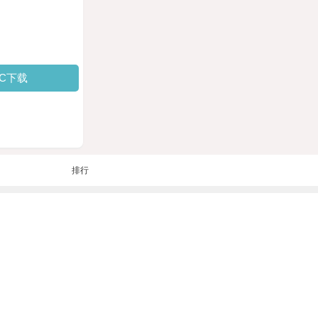
PC下载
排行