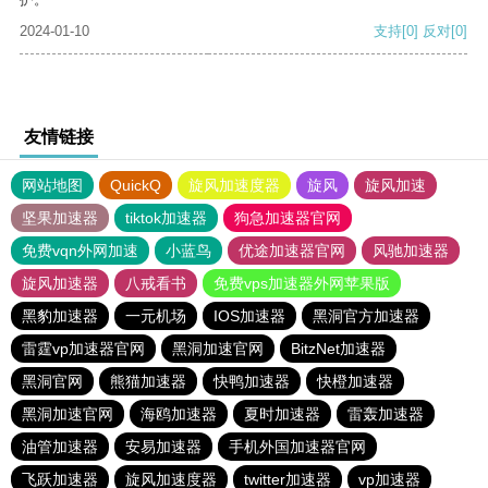
2024-01-10
支持
[0]
反对
[0]
友情链接
网站地图
QuickQ
旋风加速度器
旋风
旋风加速
坚果加速器
tiktok加速器
狗急加速器官网
免费vqn外网加速
小蓝鸟
优途加速器官网
风驰加速器
旋风加速器
八戒看书
免费vps加速器外网苹果版
黑豹加速器
一元机场
IOS加速器
黑洞官方加速器
雷霆vp加速器官网
黑洞加速官网
BitzNet加速器
黑洞官网
熊猫加速器
快鸭加速器
快橙加速器
黑洞加速官网
海鸥加速器
夏时加速器
雷轰加速器
油管加速器
安易加速器
手机外国加速器官网
飞跃加速器
旋风加速度器
twitter加速器
vp加速器