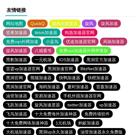
友情链接
网站地图
QuickQ
旋风加速度器
旋风
旋风加速
坚果加速器
tiktok加速器
狗急加速器官网
免费vqn外网加速
小蓝鸟
优途加速器官网
风驰加速器
旋风加速器
八戒看书
免费vps加速器外网苹果版
黑豹加速器
一元机场
IOS加速器
黑洞官方加速器
雷霆vp加速器官网
黑洞加速官网
BitzNet加速器
黑洞官网
熊猫加速器
快鸭加速器
快橙加速器
黑洞加速官网
海鸥加速器
夏时加速器
雷轰加速器
油管加速器
安易加速器
手机外国加速器官网
飞跃加速器
旋风加速度器
twitter加速器
vp加速器
飞鸟加速器
十大免费海外加速神器
免费跨墙软件
十大免费网络加速神器
1元机场
蚂蚁加速器
大机场加速器
黑洞vp永久加速器
油管加速器永久免费版