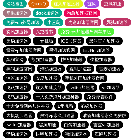
网站地图
QuickQ
旋风加速度器
旋风
旋风加速
坚果加速器
tiktok加速器
狗急加速器官网
免费vqn外网加速
小蓝鸟
优途加速器官网
风驰加速器
旋风加速器
八戒看书
免费vps加速器外网苹果版
黑豹加速器
一元机场
IOS加速器
黑洞官方加速器
雷霆vp加速器官网
黑洞加速官网
BitzNet加速器
黑洞官网
熊猫加速器
快鸭加速器
快橙加速器
黑洞加速官网
海鸥加速器
夏时加速器
雷轰加速器
油管加速器
安易加速器
手机外国加速器官网
飞跃加速器
旋风加速度器
twitter加速器
vp加速器
飞鸟加速器
十大免费海外加速神器
免费跨墙软件
十大免费网络加速神器
1元机场
蚂蚁加速器
大机场加速器
黑洞vp永久加速器
油管加速器永久免费版
twitter加速器
黑洞加速
白鲸加速器
雷霆vp加速器
猎豹加速器
快鸭加速器
蜜蜂加速器
海鸥加速器