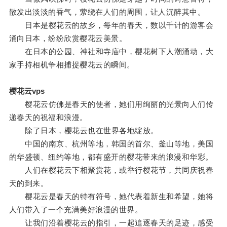
散发出淡淡的香气，萦绕在人们的周围，让人沉醉其中。
日本是樱花云的故乡，每年的春天，数以千计的游客会
涌向日本，纷纷欣赏樱花云美景。
在日本的公园、神社和寺庙中，樱花树下人潮涌动，大
家手持相机争相捕捉樱花云的瞬间。
樱花云vps
樱花云仿佛是春天的使者，她们用绚丽的光景向人们传
递春天的祝福和浪漫。
除了日本，樱花云也在世界各地绽放。
中国的南京、杭州等地，韩国的首尔、釜山等地，美国
的华盛顿、纽约等地，都有盛开的樱花带来的浪漫和华彩。
人们在樱花云下相聚赏花，或举行樱花节，共同庆祝春
天的到来。
樱花云是春天的特有符号，她代表着新生和希望，她将
人们带入了一个充满美好浪漫的世界。
让我们沿着樱花云的指引，一起追逐春天的足迹，感受