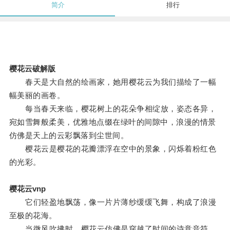
简介
排行
樱花云破解版
春天是大自然的绘画家，她用樱花云为我们描绘了一幅
幅美丽的画卷。
每当春天来临，樱花树上的花朵争相绽放，姿态各异，
宛如雪舞般柔美，优雅地点缀在绿叶的间隙中，浪漫的情景
仿佛是天上的云彩飘落到尘世间。
樱花云是樱花的花瓣漂浮在空中的景象，闪烁着粉红色
的光彩。
樱花云vnp
它们轻盈地飘荡，像一片片薄纱缓缓飞舞，构成了浪漫
至极的花海。
当微风吹拂时，樱花云仿佛是穿越了时间的诗意音符，