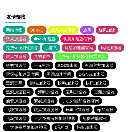
友情链接
网站地图
QuickQ
旋风加速度器
旋风
旋风加速
坚果加速器
tiktok加速器
狗急加速器官网
免费vqn外网加速
小蓝鸟
优途加速器官网
风驰加速器
旋风加速器
八戒看书
免费vps加速器外网苹果版
黑豹加速器
一元机场
IOS加速器
黑洞官方加速器
雷霆vp加速器官网
黑洞加速官网
BitzNet加速器
黑洞官网
熊猫加速器
快鸭加速器
快橙加速器
黑洞加速官网
海鸥加速器
夏时加速器
雷轰加速器
油管加速器
安易加速器
手机外国加速器官网
飞跃加速器
旋风加速度器
twitter加速器
vp加速器
飞鸟加速器
十大免费海外加速神器
免费跨墙软件
十大免费网络加速神器
1元机场
蚂蚁加速器