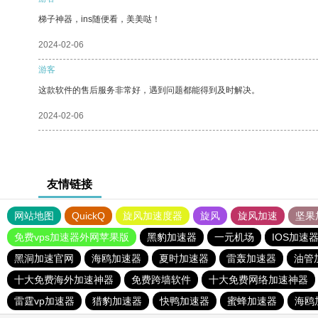
梯子神器，ins随便看，美美哒！
2024-02-06
游客
这款软件的售后服务非常好，遇到问题都能得到及时解决。
2024-02-06
友情链接
网站地图
QuickQ
旋风加速度器
旋风
旋风加速
坚果
免费vps加速器外网苹果版
黑豹加速器
一元机场
IOS加速
黑洞加速官网
海鸥加速器
夏时加速器
雷轰加速器
油管
十大免费海外加速神器
免费跨墙软件
十大免费网络加速神器
雷霆vp加速器
猎豹加速器
快鸭加速器
蜜蜂加速器
海鸥