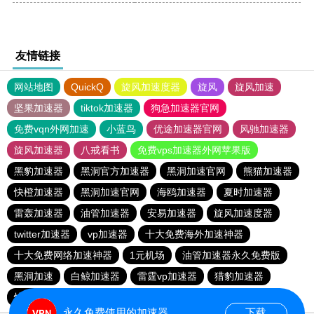
友情链接
网站地图
QuickQ
旋风加速度器
旋风
旋风加速
坚果加速器
tiktok加速器
狗急加速器官网
免费vqn外网加速
小蓝鸟
优途加速器官网
风驰加速器
旋风加速器
八戒看书
免费vps加速器外网苹果版
黑豹加速器
黑洞官方加速器
黑洞加速官网
熊猫加速器
快橙加速器
黑洞加速官网
海鸥加速器
夏时加速器
雷轰加速器
油管加速器
安易加速器
旋风加速度器
twitter加速器
vp加速器
十大免费海外加速神器
十大免费网络加速神器
1元机场
油管加速器永久免费版
黑洞加速
白鲸加速器
雷霆vp加速器
猎豹加速器
快鸭加速器
海鸥加速器
黑洞加速官网
永久免费使用的加速器
下载