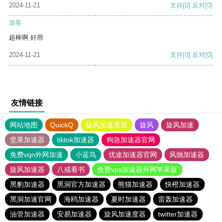
2024-11-21
支持
[0]
反对
[0]
游客
超棒啊 好用
2024-11-21
支持
[0]
反对
[0]
友情链接
网站地图
QuickQ
旋风加速度器
旋风
旋风加速
坚果加速器
tiktok加速器
狗急加速器官网
免费vqn外网加速
小蓝鸟
优途加速器官网
风驰加速器
旋风加速器
八戒看书
免费vps加速器外网苹果版
黑豹加速器
黑洞官方加速器
熊猫加速器
快橙加速器
黑洞加速官网
海鸥加速器
夏时加速器
雷轰加速器
油管加速器
安易加速器
旋风加速度器
twitter加速器