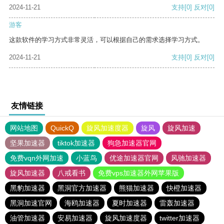
2024-11-21
支持
[0]
反对
[0]
游客
这款软件的学习方式非常灵活，可以根据自己的需求选择学习方式。
2024-11-21
支持
[0]
反对
[0]
友情链接
网站地图
QuickQ
旋风加速度器
旋风
旋风加速
坚果加速器
tiktok加速器
狗急加速器官网
免费vqn外网加速
小蓝鸟
优途加速器官网
风驰加速器
旋风加速器
八戒看书
免费vps加速器外网苹果版
黑豹加速器
黑洞官方加速器
熊猫加速器
快橙加速器
黑洞加速官网
海鸥加速器
夏时加速器
雷轰加速器
油管加速器
安易加速器
旋风加速度器
twitter加速器