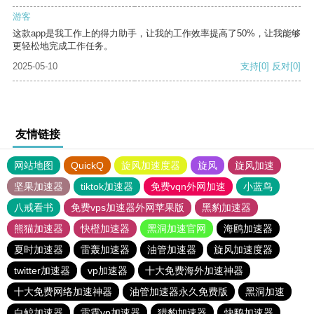
游客
这款app是我工作上的得力助手，让我的工作效率提高了50%，让我能够
更轻松地完成工作任务。
2025-05-10
支持
[0]
反对
[0]
友情链接
网站地图
QuickQ
旋风加速度器
旋风
旋风加速
坚果加速器
tiktok加速器
免费vqn外网加速
小蓝鸟
八戒看书
免费vps加速器外网苹果版
黑豹加速器
熊猫加速器
快橙加速器
黑洞加速官网
海鸥加速器
夏时加速器
雷轰加速器
油管加速器
旋风加速度器
twitter加速器
vp加速器
十大免费海外加速神器
十大免费网络加速神器
油管加速器永久免费版
黑洞加速
白鲸加速器
雷霆vp加速器
猎豹加速器
快鸭加速器