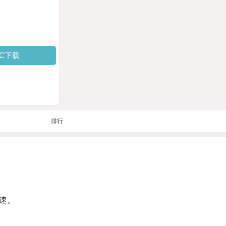
PC下载
排行
速。