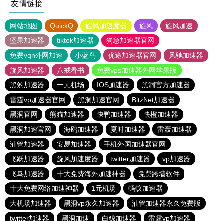
友情链接
网站地图
QuickQ
旋风加速度器
旋风
旋风加速
坚果加速器
tiktok加速器
狗急加速器官网
免费vqn外网加速
小蓝鸟
优途加速器官网
风驰加速器
旋风加速器
八戒看书
免费vps加速器外网苹果版
黑豹加速器
一元机场
IOS加速器
黑洞官方加速器
雷霆vp加速器官网
黑洞加速官网
BitzNet加速器
黑洞官网
熊猫加速器
快鸭加速器
快橙加速器
黑洞加速官网
海鸥加速器
夏时加速器
雷轰加速器
油管加速器
安易加速器
手机外国加速器官网
飞跃加速器
旋风加速度器
twitter加速器
vp加速器
飞鸟加速器
十大免费海外加速神器
免费跨墙软件
十大免费网络加速神器
1元机场
蚂蚁加速器
大机场加速器
黑洞vp永久加速器
油管加速器永久免费版
twitter加速器
黑洞加速
白鲸加速器
雷霆vp加速器