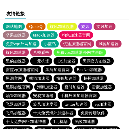
友情链接
网站地图
QuickQ
旋风加速度器
旋风
旋风加速
坚果加速器
tiktok加速器
狗急加速器官网
免费vqn外网加速
小蓝鸟
优途加速器官网
风驰加速器
旋风加速器
八戒看书
免费vps加速器外网苹果版
黑豹加速器
一元机场
IOS加速器
黑洞官方加速器
雷霆vp加速器官网
黑洞加速官网
BitzNet加速器
黑洞官网
熊猫加速器
快鸭加速器
快橙加速器
黑洞加速官网
海鸥加速器
夏时加速器
雷轰加速器
油管加速器
安易加速器
手机外国加速器官网
飞跃加速器
旋风加速度器
twitter加速器
vp加速器
飞鸟加速器
十大免费海外加速神器
免费跨墙软件
十大免费网络加速神器
1元机场
蚂蚁加速器