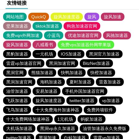
友情链接
网站地图
QuickQ
旋风加速度器
旋风
旋风加速
坚果加速器
tiktok加速器
狗急加速器官网
免费vqn外网加速
小蓝鸟
优途加速器官网
风驰加速器
旋风加速器
八戒看书
免费vps加速器外网苹果版
黑豹加速器
一元机场
IOS加速器
黑洞官方加速器
雷霆vp加速器官网
黑洞加速官网
BitzNet加速器
黑洞官网
熊猫加速器
快鸭加速器
快橙加速器
黑洞加速官网
海鸥加速器
夏时加速器
雷轰加速器
油管加速器
安易加速器
手机外国加速器官网
飞跃加速器
旋风加速度器
twitter加速器
vp加速器
飞鸟加速器
十大免费海外加速神器
免费跨墙软件
十大免费网络加速神器
1元机场
蚂蚁加速器
大机场加速器
黑洞vp永久加速器
油管加速器永久免费版
twitter加速器
黑洞加速
白鲸加速器
雷霆vp加速器