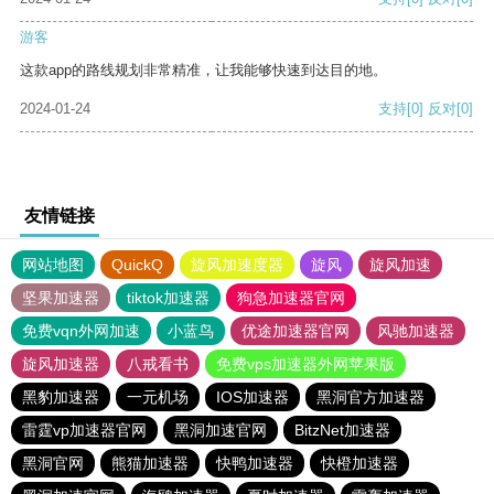
游客
这款app的路线规划非常精准，让我能够快速到达目的地。
2024-01-24
支持
[0]
反对
[0]
友情链接
网站地图
QuickQ
旋风加速度器
旋风
旋风加速
坚果加速器
tiktok加速器
狗急加速器官网
免费vqn外网加速
小蓝鸟
优途加速器官网
风驰加速器
旋风加速器
八戒看书
免费vps加速器外网苹果版
黑豹加速器
一元机场
IOS加速器
黑洞官方加速器
雷霆vp加速器官网
黑洞加速官网
BitzNet加速器
黑洞官网
熊猫加速器
快鸭加速器
快橙加速器