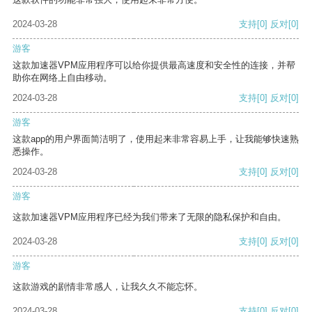
2024-03-28
支持
[0]
反对
[0]
游客
这款加速器VPM应用程序可以给你提供最高速度和安全性的连接，并帮
助你在网络上自由移动。
2024-03-28
支持
[0]
反对
[0]
游客
这款app的用户界面简洁明了，使用起来非常容易上手，让我能够快速熟
悉操作。
2024-03-28
支持
[0]
反对
[0]
游客
这款加速器VPM应用程序已经为我们带来了无限的隐私保护和自由。
2024-03-28
支持
[0]
反对
[0]
游客
这款游戏的剧情非常感人，让我久久不能忘怀。
2024-03-28
支持
[0]
反对
[0]