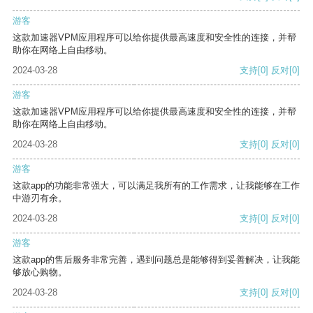
游客
这款加速器VPM应用程序可以给你提供最高速度和安全性的连接，并帮
助你在网络上自由移动。
2024-03-28
支持
[0]
反对
[0]
游客
这款加速器VPM应用程序可以给你提供最高速度和安全性的连接，并帮
助你在网络上自由移动。
2024-03-28
支持
[0]
反对
[0]
游客
这款app的功能非常强大，可以满足我所有的工作需求，让我能够在工作
中游刃有余。
2024-03-28
支持
[0]
反对
[0]
游客
这款app的售后服务非常完善，遇到问题总是能够得到妥善解决，让我能
够放心购物。
2024-03-28
支持
[0]
反对
[0]