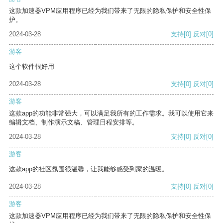
这款加速器VPM应用程序已经为我们带来了无限的隐私保护和安全性保
护。
2024-03-28
支持
[0]
反对
[0]
游客
这个软件很好用
2024-03-28
支持
[0]
反对
[0]
游客
这款app的功能非常强大，可以满足我所有的工作需求。我可以使用它来
编辑文档、制作演示文稿、管理日程安排等。
2024-03-28
支持
[0]
反对
[0]
游客
这款app的社区氛围很温馨，让我能够感受到家的温暖。
2024-03-28
支持
[0]
反对
[0]
游客
这款加速器VPM应用程序已经为我们带来了无限的隐私保护和安全性保