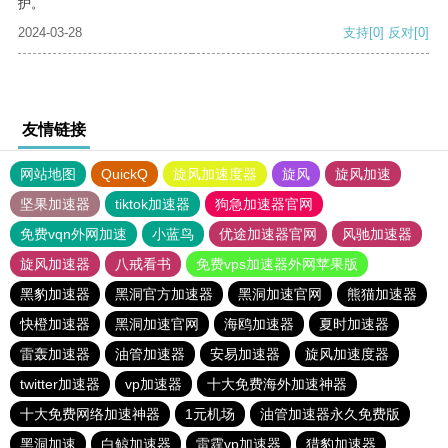
护。
2024-03-28
支持
[0]
反对
[0]
友情链接
网站地图
QuickQ
旋风加速度器
旋风
旋风加速
坚果加速器
tiktok加速器
狗急加速器官网
免费vqn外网加速
小蓝鸟
优途加速器官网
风驰加速器
旋风加速器
八戒看书
免费vps加速器外网苹果版
黑豹加速器
黑洞官方加速器
黑洞加速官网
熊猫加速器
快橙加速器
黑洞加速官网
海鸥加速器
夏时加速器
雷轰加速器
油管加速器
安易加速器
旋风加速度器
twitter加速器
vp加速器
十大免费海外加速神器
十大免费网络加速神器
1元机场
油管加速器永久免费版
黑洞加速
白鲸加速器
雷霆vp加速器
猎豹加速器