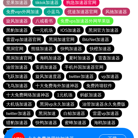
坚果加速器
tiktok加速器
狗急加速器官网
免费vqn外网加速
小蓝鸟
优途加速器官网
风驰加速器
旋风加速器
八戒看书
免费vps加速器外网苹果版
黑豹加速器
一元机场
IOS加速器
黑洞官方加速器
雷霆vp加速器官网
黑洞加速官网
BitzNet加速器
黑洞官网
熊猫加速器
快鸭加速器
快橙加速器
黑洞加速官网
海鸥加速器
夏时加速器
雷轰加速器
油管加速器
安易加速器
手机外国加速器官网
飞跃加速器
旋风加速度器
twitter加速器
vp加速器
飞鸟加速器
十大免费海外加速神器
免费跨墙软件
十大免费网络加速神器
1元机场
蚂蚁加速器
大机场加速器
黑洞vp永久加速器
油管加速器永久免费版
twitter加速器
黑洞加速
白鲸加速器
雷霆vp加速器
猎豹加速器
快鸭加速器
蜜蜂加速器
海鸥加速器
黑洞加速官网